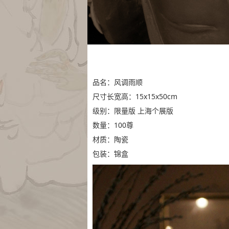
品名：风调雨顺
尺寸长宽高：15x15x50cm
级别：限量版
上海个展版
数量：100尊
材质：陶瓷
包装：锦盒