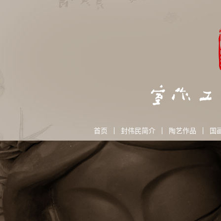
首页
封伟民简介
陶艺作品
国