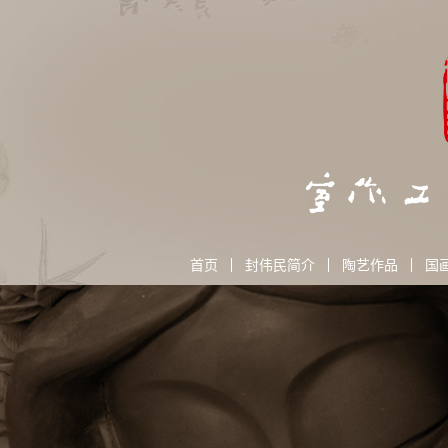
首页
封伟民简介
陶艺作品
国